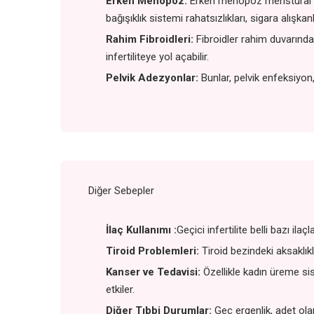
Erken Menopoz:
Erken menopoz menstural dön
bağışıklık sistemi rahatsızlıkları, sigara alışka
Rahim Fibroidleri:
Fibroidler rahim duvarında 
infertiliteye yol açabilir.
Pelvik Adezyonlar:
Bunlar, pelvik enfeksiyon,
Diğer Sebepler
İlaç Kullanımı :
Geçici infertilite belli bazı ilaç
Tiroid Problemleri:
Tiroid bezindeki aksaklık
Kanser ve Tedavisi:
Özellikle kadın üreme si
etkiler.
Diğer Tıbbi Durumlar:
Geç ergenlik, adet olam