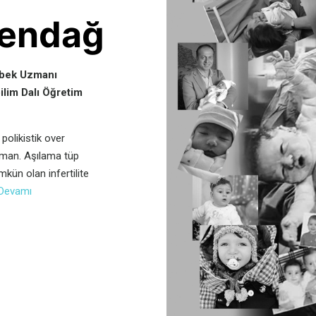
 Şendağ
Bebek Uzmanı
ilim Dalı Öğretim
 polikistik over
uzman. Aşılama tüp
kün olan infertilite
Devamı