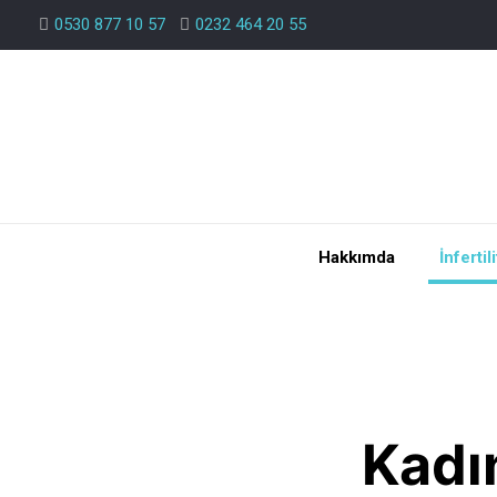
0530 877 10 57
0232 464 20 55
Hakkımda
İnfertil
Kadın