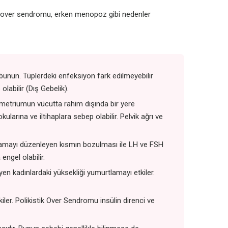
stik over sendromu, erken menopoz gibi nedenler
 bunun. Tüplerdeki enfeksiyon fark edilmeyebilir
labilir (Dış Gebelik).
metriumun vücutta rahim dışında bir yere
arına ve iltihaplara sebep olabilir. Pelvik ağrı ve
tlamayı düzenleyen kısmın bozulması ile LH ve FSH
ngel olabilir.
 kadınlardaki yüksekliği yumurtlamayı etkiler.
er. Polikistik Over Sendromu insülin direnci ve