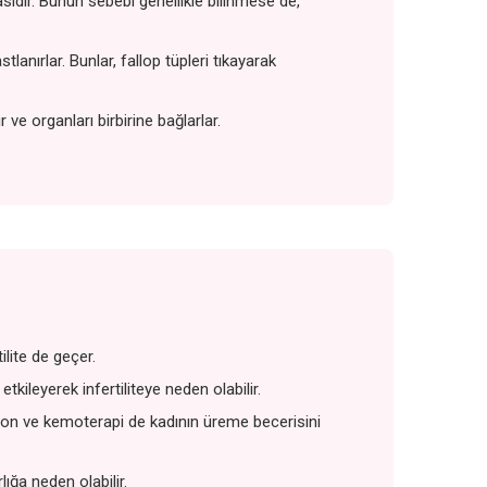
dır. Bunun sebebi genellikle bilinmese de,
tlanırlar. Bunlar, fallop tüpleri tıkayarak
ve organları birbirine bağlarlar.
tilite de geçer.
kileyerek infertiliteye neden olabilir.
syon ve kemoterapi de kadının üreme becerisini
lığa neden olabilir.