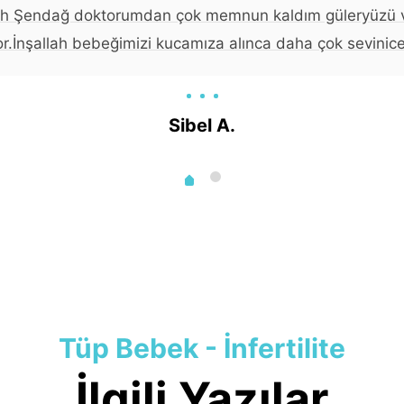
tih Şendağ doktorumdan çok memnun kaldım güleryüzü
or.İnşallah bebeğimizi kucamıza alınca daha çok sevinice
Sibel A.
Tüp Bebek - İnfertilite
İlgili Yazılar