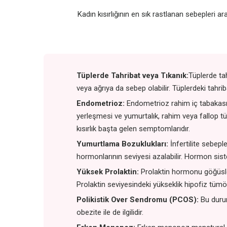
Kadın kısırlığının en sık rastlanan sebepleri 
Tüplerde Tahribat veya Tıkanık:
Tüplerde ta
veya ağrıya da sebep olabilir. Tüplerdeki tahr
Endometrioz:
Endometrioz rahim iç tabakası
yerleşmesi ve yumurtalık, rahim veya fallop tüp
kısırlık başta gelen semptomlarıdır.
Yumurtlama Bozuklukları:
İnfertilite sebep
hormonlarının seviyesi azalabilir. Hormon siste
Yüksek Prolaktin:
Prolaktin hormonu göğüsler
Prolaktin seviyesindeki yükseklik hipofiz tümörün
Polikistik Over Sendromu (PCOS):
Bu duru
obezite ile de ilgilidir.