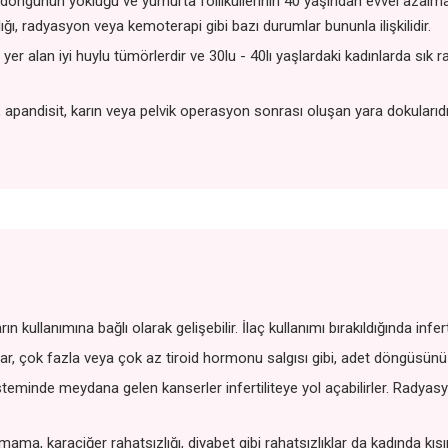
günün yokluğu ve yumurta folliküllerinin 40 yaşından evvel azalması
nlığı, radyasyon veya kemoterapi gibi bazı durumlar bununla ilişkilidir.
yer alan iyi huylu tümörlerdir ve 30lu - 40lı yaşlardaki kadınlarda sık ras
 apandisit, karın veya pelvik operasyon sonrası oluşan yara dokularıdır 
ların kullanımına bağlı olarak gelişebilir. İlaç kullanımı bırakıldığında infer
lar, çok fazla veya çok az tiroid hormonu salgısı gibi, adet döngüsünü et
steminde meydana gelen kanserler infertiliteye yol açabilirler. Radya
ama, karaciğer rahatsızlığı, diyabet gibi rahatsızlıklar da kadında kısır