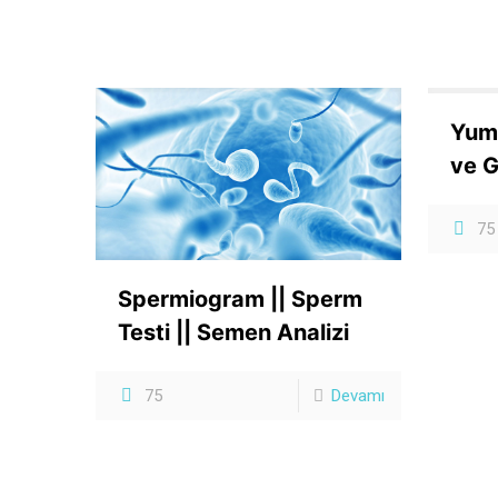
Yumu
ve G
75
Spermiogram || Sperm
Testi || Semen Analizi
75
Devamı