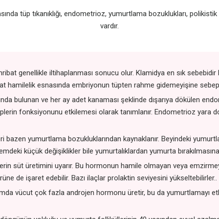
arasında tüp tıkanıklığı, endometrioz, yumurtlama bozuklukları, poliki
vardır.
hribat genellikle iltihaplanması sonucu olur. Klamidya en sık sebebidir
ibat hamilelik esnasında embriyonun tüpten rahme gidemeyişine sebep o
nda bulunan ve her ay adet kanaması şeklinde dışarıya dökülen endo
lerin fonksiyonunu etkilemesi olarak tanımlanır. Endometrioz yara dokul
leri bazen yumurtlama bozukluklarından kaynaklanır. Beyindeki yumur
mdeki küçük değişiklikler bile yumurtalıklardan yumurta bırakılmasına e
in süt üretimini uyarır. Bu hormonun hamile olmayan veya emzirmeyen
e de işaret edebilir. Bazı ilaçlar prolaktin seviyesini yükseltebilirler..
mda vücut çok fazla androjen hormonu üretir, bu da yumurtlamayı etkil