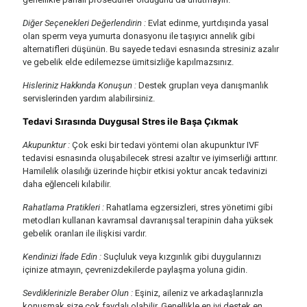
Diğer Seçenekleri Değerlendirin :
Evlat edinme, yurtdışında yasal
olan sperm veya yumurta donasyonu ile taşıyıcı annelik gibi
alternatifleri düşünün. Bu sayede tedavi esnasında stresiniz azalır
ve gebelik elde edilemezse ümitsizliğe kapılmazsınız.
Hisleriniz Hakkında Konuşun :
Destek grupları veya danışmanlık
servislerinden yardım alabilirsiniz.
Tedavi Sırasında Duygusal Stres ile Başa Çıkmak
Akupunktur :
Çok eski bir tedavi yöntemi olan akupunktur IVF
tedavisi esnasında oluşabilecek stresi azaltır ve iyimserliği arttırır.
Hamilelik olasılığı üzerinde hiçbir etkisi yoktur ancak tedavinizi
daha eğlenceli kılabilir.
Rahatlama Pratikleri :
Rahatlama egzersizleri, stres yönetimi gibi
metodları kullanan kavramsal davranışsal terapinin daha yüksek
gebelik oranları ile ilişkisi vardır.
Kendinizi İfade Edin :
Suçluluk veya kızgınlık gibi duygularınızı
içinize atmayın, çevrenizdekilerde paylaşma yoluna gidin.
Sevdiklerinizle Beraber Olun :
Eşiniz, aileniz ve arkadaşlarınızla
konuşmak size çok faydalı olabilir. Genellikle en iyi destek en