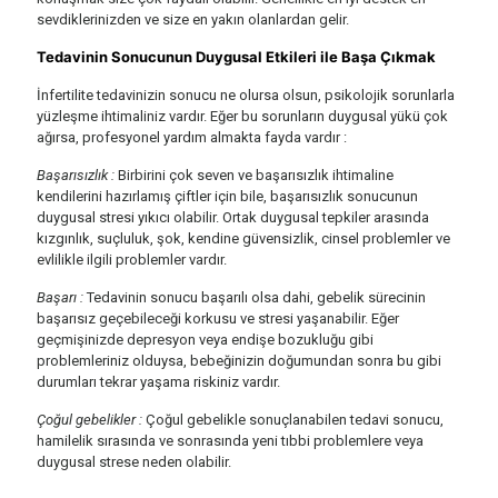
sevdiklerinizden ve size en yakın olanlardan gelir.
Tedavinin Sonucunun Duygusal Etkileri ile Başa Çıkmak
İnfertilite tedavinizin sonucu ne olursa olsun, psikolojik sorunlarla
yüzleşme ihtimaliniz vardır. Eğer bu sorunların duygusal yükü çok
ağırsa, profesyonel yardım almakta fayda vardır :
Başarısızlık :
Birbirini çok seven ve başarısızlık ihtimaline
kendilerini hazırlamış çiftler için bile, başarısızlık sonucunun
duygusal stresi yıkıcı olabilir. Ortak duygusal tepkiler arasında
kızgınlık, suçluluk, şok, kendine güvensizlik, cinsel problemler ve
evlilikle ilgili problemler vardır.
Başarı :
Tedavinin sonucu başarılı olsa dahi, gebelik sürecinin
başarısız geçebileceği korkusu ve stresi yaşanabilir. Eğer
geçmişinizde depresyon veya endişe bozukluğu gibi
problemleriniz olduysa, bebeğinizin doğumundan sonra bu gibi
durumları tekrar yaşama riskiniz vardır.
Çoğul gebelikler :
Çoğul gebelikle sonuçlanabilen tedavi sonucu,
hamilelik sırasında ve sonrasında yeni tıbbi problemlere veya
duygusal strese neden olabilir.