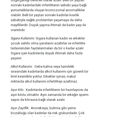
doğurganlığı dereceli olarak azalır. Belli bir yaştan
sonraki kadınlardaki infertilitenin sebebi yaşa bağlı
yumurtalıklarda oluşan kromozomal anormallikler
olabilir. Belli bir yaştan sonraki kadınlar kısırlık
sebebiyle sağlık problemleri yaşamaya da daha
meyillilerdir. Düşük yapma ihtimali de kadın yaşı ile
orantılıdır.
Sigara Kullanımı:
Sigara kullanan kadın ve erkekler
çocuk sahibi olma şanslarını azaltırlar ve infertilite
tedavisinden faydalanmaları da bir o kadar azalır.
Sigara içen kadınlarda düşük ihtimali daha fazla
yaşanır.
Alkol Kullanımı :
Gebe kalma veya hamilelik
sırasındaki kadınlarda alkol kullanımı için güvenli bir
limit kesinlikle yoktur. Erkekler içinse, makul
miktarda alkol kullanımı infertiliteyi azaltmaz.
Aşırı Kilo :
Kadınlarda infertilitenin bir hazırlayıcısı da
aşırı kilolu olmaktır. Aynı zamanda bir erkeğin sperm
sayısı da kilosuna bağlı olarak azalır.
Aşırı Zayıflık :
Anoreksiya, bulimia gibi yeme
bozukluğu olan kadınlar da risk grubundadır. Çok