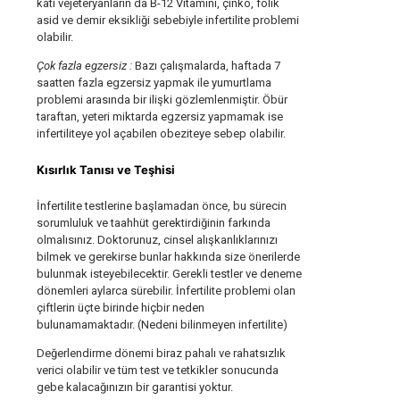
katı vejeteryanların da B-12 Vitamini, çinko, folik
asid ve demir eksikliği sebebiyle infertilite problemi
olabilir.
Çok fazla egzersiz :
Bazı çalışmalarda, haftada 7
saatten fazla egzersiz yapmak ile yumurtlama
problemi arasında bir ilişki gözlemlenmiştir. Öbür
taraftan, yeteri miktarda egzersiz yapmamak ise
infertiliteye yol açabilen obeziteye sebep olabilir.
Kısırlık Tanısı ve Teşhisi
İnfertilite testlerine başlamadan önce, bu sürecin
sorumluluk ve taahhüt gerektirdiğinin farkında
olmalısınız. Doktorunuz, cinsel alışkanlıklarınızı
bilmek ve gerekirse bunlar hakkında size önerilerde
bulunmak isteyebilecektir. Gerekli testler ve deneme
dönemleri aylarca sürebilir. İnfertilite problemi olan
çiftlerin üçte birinde hiçbir neden
bulunamamaktadır. (Nedeni bilinmeyen infertilite)
Değerlendirme dönemi biraz pahalı ve rahatsızlık
verici olabilir ve tüm test ve tetkikler sonucunda
gebe kalacağınızın bir garantisi yoktur.