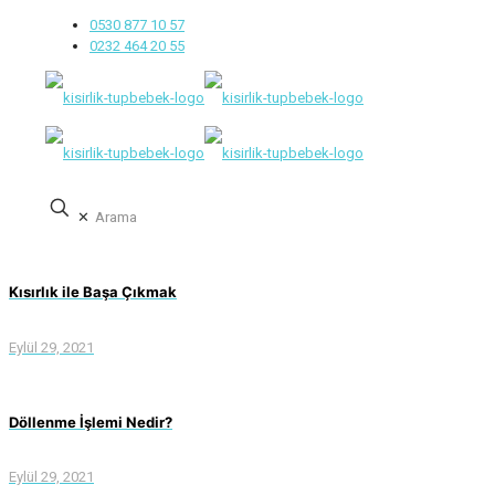
0530 877 10 57
0232 464 20 55
✕
Kısırlık ile Başa Çıkmak
Eylül 29, 2021
Döllenme İşlemi Nedir?
Eylül 29, 2021