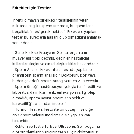
Erkekler İçin Testler
İnfertil olmayan bir erkeğin testislerinin yeterli
miktarda sağlıklı sperm üretmesi, bu spermlerin
boşaltılabilmesi gerekmektedir. Erkeklere yapılan
testler bu süreçlerin hasarlı olup olmadığını anlamak
yönündedir.
• Genel Fiziksel Muayene: Genital organların
muayenesi, tıbbi geçmiş, geçirilen hastalıklar,
kullanılan ilaçlar ve cinsel alışkanlıklar hakkındadır.
• Sperm Analizi: Erkek infertilitesinde yapılan en
önemli test sperm analizidir. Doktorunuz bir veya
birden çok defa sperm örneği vermenizi isteyebilir.
• Sperm örneği mastürbasyon yoluyla temin edilir ve
laboratuarda miktar, renk, enfeksiyon varlığı olup
olmadığı, sperm sayısı, spermlerin şekli ve
hareketliliği açılarından incelenir.
• Hormon Testleri: Testosteron düzeyini ve diğer
erkek hormonlarını incelemek için yapılan kan
testleridir.
• Rektum ve Testis Torbası Ultrasonu: Geri boşalma
gibi problemlerin varlığının teşhisi için doktorunuz